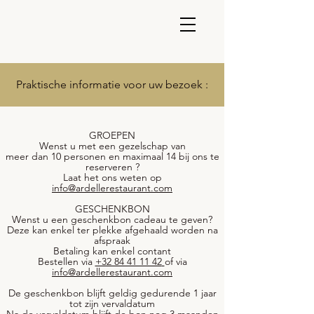
Praktische informatie voor uw bezoek :
GROEPEN
Wenst u met een gezelschap van
meer dan 10 personen en maximaal 14 bij ons te
reserveren ?
Laat het ons weten op
info@ardellerestaurant.com
GESCHENKBON
Wenst u een geschenkbon cadeau te geven?
Deze kan enkel ter plekke afgehaald worden na
afspraak
Betaling kan enkel contant
Bestellen via
+32 84 41 11 42
of via
info@ardellerestaurant.com
De geschenkbon blijft geldig gedurende 1 jaar
tot zijn vervaldatum