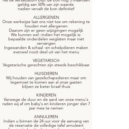
Na de vervaldatum blijft de bon nog 3 maanden
geldig aan 50% van zijn waarde
nadien vervalt de bon definitief
ALLERGENEN
Onze werkwijze laat ons niet toe om rekening te
houden met allergenen
Daarom zijn er geen wijzigingen mogelijk
We kunnen wel -indien het mogelijk is-
bepaalde onderdelen weglaten maar niet
vervangen
Ingewanden & schaal -en schelpdieren maken
evenwel nooit deel uit van het menu
VEGETARISCH
Vegetarische gerechten zijn steeds beschikbaar
HUISDIEREN
Wij houden van gezelschapsdieren maar om
tegemoet te komen aan al onze gasten
blijven ze beter braaf thuis
KINDEREN
Vanwege de duur en de aard van onze menu's
raden wij af om baby's en kinderen jonger dan 7
jaar mee te nemen
ANNULEREN
Indien u binnen de 24 uur voor de aanvang van
de reservatie de volledige tafel annuleert