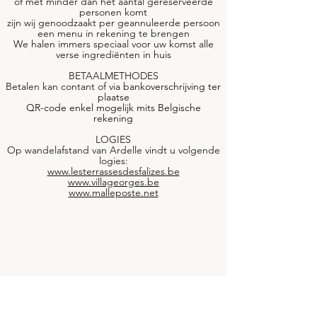
of met minder dan het aantal gereserveerde
personen komt
zijn wij genoodzaakt per geannuleerde persoon
een menu in rekening te brengen
We halen immers speciaal voor uw komst alle
verse ingrediënten in huis
BETAALMETHODES
Betalen kan contant of via
bankoverschrijving ter
plaatse
QR-code enkel mogelijk mits Belgische
rekening
LOGIES
Op wandelafstand van Ardelle vindt u volgende
logies:
www.lesterrassesdesfalizes.be
www.villageorges.be
www.malleposte.net